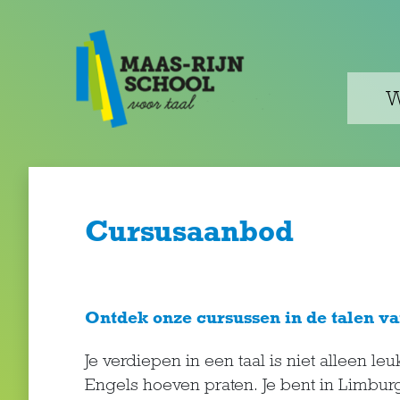
W
Cursusaanbod
Ontdek onze cursussen in de talen v
Je verdiepen in een taal is niet alleen le
Engels hoeven praten. Je bent in Limbur