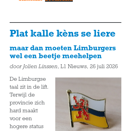
Plat kalle kèns se liere
maar dan moeten Limburgers
wel een beetje meehelpen
door Jolien Linssen
, L1 Nieuws, 26 juli 2026
De Limburgse
taal zit in de lift.
Terwijl de
provincie zich
hard maakt
voor een
hogere status