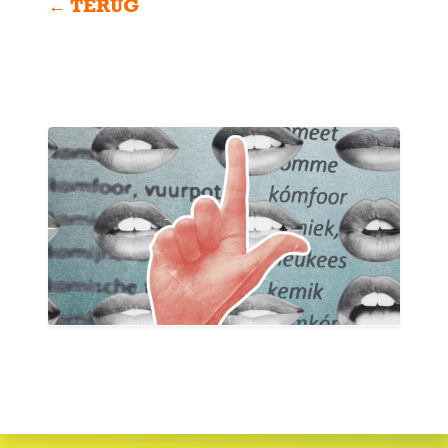
← TERUG