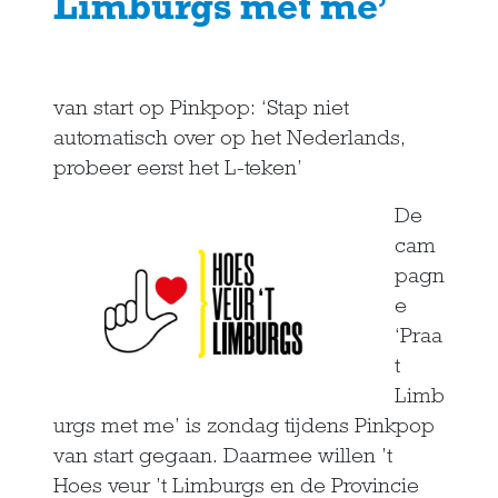
Limburgs met me’
van start op Pinkpop: ‘Stap niet
automatisch over op het Nederlands,
probeer eerst het L-teken’
De
cam
pagn
e
‘Praa
t
Limb
urgs met me’ is zondag tijdens Pinkpop
van start gegaan. Daarmee willen ’t
Hoes veur ’t Limburgs en de Provincie